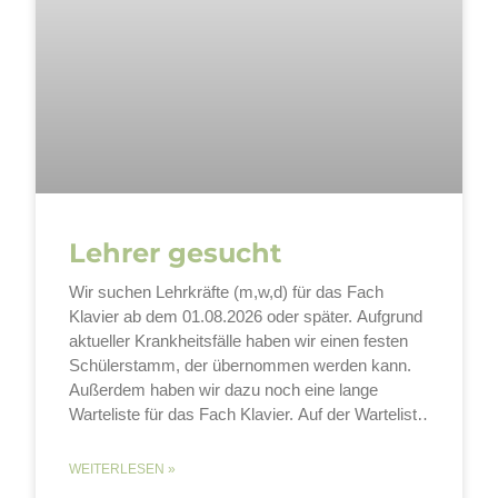
Lehrer gesucht
Wir suchen Lehrkräfte (m,w,d) für das Fach
Klavier ab dem 01.08.2026 oder später. Aufgrund
aktueller Krankheitsfälle haben wir einen festen
Schülerstamm, der übernommen werden kann.
Außerdem haben wir dazu noch eine lange
Warteliste für das Fach Klavier. Auf der Warteliste
stehen sowohl Grundschulkinder als auch
Erwachsene. Wir bieten eine unbefristete
WEITERLESEN »