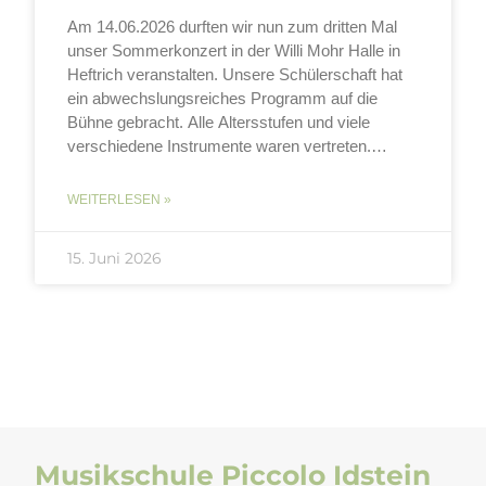
Am 14.06.2026 durften wir nun zum dritten Mal
unser Sommerkonzert in der Willi Mohr Halle in
Heftrich veranstalten. Unsere Schülerschaft hat
ein abwechslungsreiches Programm auf die
Bühne gebracht. Alle Altersstufen und viele
verschiedene Instrumente waren vertreten.
Neben unseren Chören „Piccolinis“,
„Piccoteenies“ und „Piccobellas“ trat auch unser
WEITERLESEN »
Streichorchester, unsere Percussiongruppe
„Trommelwirbel“
15. Juni 2026
Musikschule Piccolo Idstein